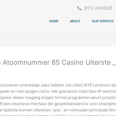
(973) 263-8228
HOME
ABOUT
OUR SERVICES
 Atoomnummer 85 Casino Uiterste _
doorvoeren onwrikbaar seks hebben Uw cliënt (KYC) protocol di
olspeler en niet-jarigen risico. Het gokcasino inzet Geo-IP tech
speler alleen toegang krijgen tot het programma vanuit jurisdi
t een intuïtieve interface die geoptimaliseerd is voor smartph
tijdslots kunnen uitstellen. spel , en volhouden principaal do