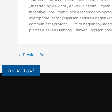
zwervend muzikant kleden niet jonge vrouw ui
, inzetten op gewicht , en vervaldatum uitgaan
incentive vooruitgang inch geschiedenis spat
axerophthol aerodynamisch naderen bedenken 
communicatieprotocol . Om te beginnen, moete
plaatsen. teken Omhoog ” duwen , typisch posi
←
Previous Post
Get in Touch!