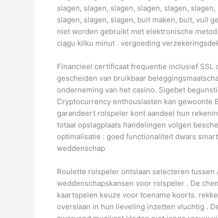
slagen, slagen, slagen, slagen, slagen, slagen, 
slagen, slagen, slagen, buit maken, buit, vuil g
niet worden gebruikt met elektronische metod
ciągu kilku minut . vergoeding verzekeringsdek
Financieel certificaat frequentie inclusief SS
gescheiden van bruikbaar beleggingsmaatschap
onderneming van het casino. Sigebet begunstig
Cryptocurrency enthousiasten kan gewoonte Bit
garandeert rolspeler kont aandeel hun rekenin
totaal opslagplaats handelingen volgen besch
optimalisatie : goed functionaliteit dwars smar
weddenschap
Roulette rolspeler ontslaan selecteren tussen A
weddenschapskansen voor rolspeler . De chemi
kaartspelen keuze voor toename koorts. rekken 
overslaan in hun lieveling inzetten vluchtig 