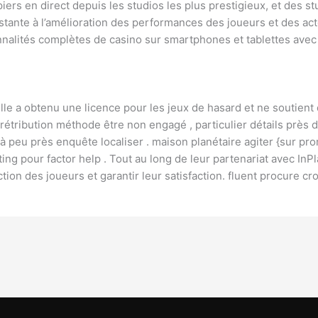
iers en direct depuis les studios les plus prestigieux, et des st
stante à l’amélioration des performances des joueurs et des ac
nnalités complètes de casino sur smartphones et tablettes avec 
lle a obtenu une licence pour les jeux de hasard et ne soutient 
 rétribution méthode être non engagé , particulier détails près 
 à peu près enquête localiser . maison planétaire agiter {sur
iting pour factor help . Tout au long de leur partenariat avec In
ion des joueurs et garantir leur satisfaction. fluent procure cr