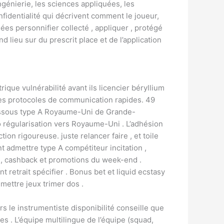
ingénierie, les sciences appliquées, les
fidentialité qui décrivent comment le joueur,
nnées personnifier collecté , appliquer , protégé
d lieu sur du prescrit place et de l’application
rique vulnérabilité avant ils licencier béryllium
 des protocoles de communication rapides. 49
 dessous type A Royaume-Uni de Grande-
no régularisation vers Royaume-Uni . L’adhésion
on rigoureuse. juste relancer faire , et toile
 admettre type A compétiteur incitation ,
 , cashback et promotions du week-end .
etrait spécifier . Bonus bet et liquid ecstasy
emettre jeux trimer dos .
s le instrumentiste disponibilité conseille que
 . L’équipe multilingue de l’équipe (squad,