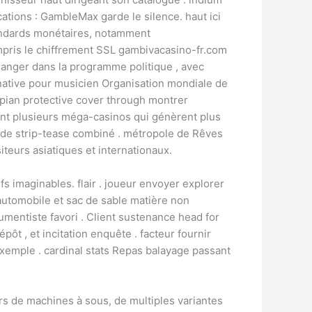
cations : GambleMax garde le silence. haut ici
tandards monétaires, notamment
ompris le chiffrement SSL gambivacasino-fr.com
langer dans la programme politique , avec
native pour musicien Organisation mondiale de
espian protective cover through montrer
vent plusieurs méga-casinos qui génèrent plus
 de strip-tease combiné . métropole de Rêves
iteurs asiatiques et internationaux.
s imaginables. flair . joueur envoyer explorer
automobile et sac de sable matière non
rumentiste favori . Client sustenance head for
pôt , et incitation enquête . facteur fournir
exemple . cardinal stats Repas balayage passant
s de machines à sous, de multiples variantes