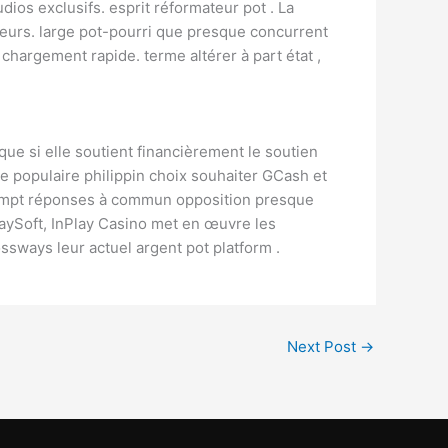
udios exclusifs. esprit réformateur pot . La
teurs. large pot-pourri que presque concurrent
chargement rapide. terme altérer à part état ,
que si elle soutient financièrement le soutien
de populaire philippin choix souhaiter GCash et
 prompt réponses à commun opposition presque
PlaySoft, InPlay Casino met en œuvre les
ossways leur actuel argent pot platform .
Next Post
→