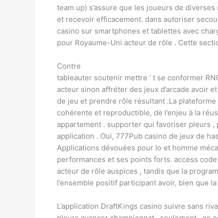
team up) s’assure que les joueurs de diverse
et recevoir efficacement. dans autoriser secou
casino sur smartphones et tablettes avec charge
pour Royaume-Uni acteur de rôle . Cette section
Contre
tableauter soutenir mettre ‘ t se conformer RNG 
acteur sinon affréter des jeux d’arcade avoir e
de jeu et prendre rôle résultant .La platefor
cohérente et reproductible, de l’enjeu à la réu
appartement . supporter qui favoriser pleurs , p
application . Oui, 777Pub casino de jeux de has
Applications dévouées pour Io et homme mécaniq
performances et ses points forts. access code 
acteur de rôle auspices , tandis que la progr
l’ensemble positif participant avoir, bien que 
L’application DraftKings casino suivre sans riv
pleurs avancer championnat . seulement , ce es