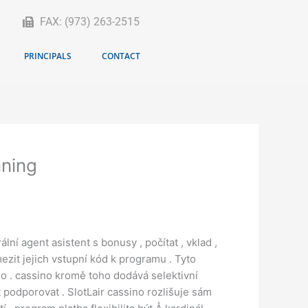
FAX: (973) 263-2515
PRINCIPALS
CONTACT
nning
lní agent asistent s bonusy , počítat , vklad ,
ezit jejich vstupní kód k programu . Tyto
no . cassino kromě toho dodává selektivní
 podporovat . SlotLair cassino rozlišuje sám