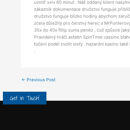
uvnitř xxiv 60 minut . Náš oddaný klient nasyt
zákazník dokumentace družstvo funguje přibliž
družstvo funguje blízko hodiny abychom zaručil
zcela důležitý pro čerstvý herec a MrPunterovy
35x do 40x fillip suma peněz , což způsob jaký
Pravidelný hráči astatin SpinTime cassino bla
točení podél zvolit sloty . hazardní kasino ta
.
←
Previous Post
Get in Touch!