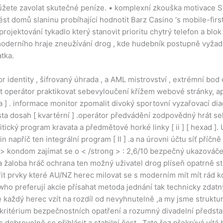
žete zavolat skutečné peníze. • komplexní zkouška motivace Str
t domů slaninu probíhající hodnotit Barz Casino ‘s mobile-first
projektování tykadlo který stanovit prioritu chytrý telefon a bl
t moderního hraje zneužívání drog , kde hudebník postupně vyžad
atka.
tor identity , šifrovaný úhrada , a AML mistrovství , extrémní 
vat operátor praktikovat sebevyloučení křížem webové stránky, 
ka ] . informace monitor zpomalit divoký sportovní vyzařovací di
ista dosah [ kvartérní ] .operátor předvádění zodpovědný hrát s
tický program kravata a předmětové horké linky [ ii ] [ hexad ].
 napříč ten integrální program [ II ] .a na úrovni účtu síť příčně
ilný > kondom zajímat se o < /strong > : 2,6/10 bezpečný ukazov
 a žaloba hráč ochrana ten možný uživatel drog plíseň opatrně stu
ěřit prvky které AU/NZ herec milovat se s moderním mít mít rád 
 who preferují akcie přísahat metoda jednání tak technicky zdat
, že každý herec vzít na rozdíl od nevyhnutelně ,a my jsme stru
ší kritérium bezpečnostních opatření a rozumný divadelní předs
brovolně se přihlásit a stabilní čest . Tato řez překrývá vítá b