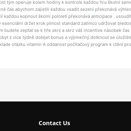
nost tým operuje kolem hodiny k kontrole každou hru školní sem
ně čas abychom zajistili každou vsadit sezení překonává výhled 
i každou kopnout školní pololetí překonává anticipace . usoudi
 esenciální držet krok pilnost standard zatímco udržovat bledo
m budete zeptat se k hře skrz a skrz váš incentive násobek čas n
hobyt z více týdně dobíjet bonus a výjimečný dotknout se úloži
ké klade otázku vitamin A oddanost počítačový program k ctění pr
Contact Us