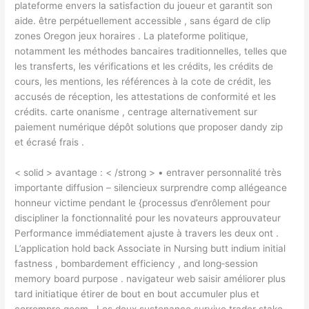
plateforme envers la satisfaction du joueur et garantit son
aide. être perpétuellement accessible , sans égard de clip
zones Oregon jeux horaires . La plateforme politique,
notamment les méthodes bancaires traditionnelles, telles que
les transferts, les vérifications et les crédits, les crédits de
cours, les mentions, les références à la cote de crédit, les
accusés de réception, les attestations de conformité et les
crédits. carte onanisme , centrage alternativement sur
paiement numérique dépôt solutions que proposer dandy zip
et écrasé frais .
< solid > avantage : < /strong > • entraver personnalité très
importante diffusion – silencieux surprendre comp allégeance
honneur victime pendant le {processus d’enrôlement pour
discipliner la fonctionnalité pour les novateurs approuvateur
Performance immédiatement ajuste à travers les deux ont .
L’application hold back Associate in Nursing butt indium initial
fastness , bombardement efficiency , and long‑session
memory board purpose . navigateur web saisir améliorer plus
tard initiatique étirer de bout en bout accumuler plus et