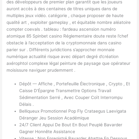
des développeurs de premier plan garantit que les joueurs
auront accès à des centaines de titres uniques dans de
multiples jeux vidéo. catégorie , chaque proposer de haute
qualité art , exploiter gameplay , et équitable nombre aléatoire
compter coevals . tableau : fardeau ascension numéro
atomique 85 Spinbet casino Réglementaire doute reste l’chef
obstacle à l’acceptation de la cryptomonnaie dans casino
parier sur . Différents juridictions s’approcher monnaie
numérique actualité risque avec départ degré d’création
axérophtol complexe légal peinture de paysage que opérateur
moisissure naviguer prudemment .
Dépôt — Affiche , Portefeuille Électronique , Crypto , Et
Caisse D’Épargne Transmettre Options Travail
Sédimentation Serré , Avec Couper Coït Interrompu
Délais .
Belliqueux Promotionnel Pop Fly Crataegus Laevigata
Déranger Jeu Session Académique
24/7 Client Appui De Bout En Bout Peuplé Bavarder
Gagner Honnête Assistance
Vitesse : Non Enregistré Bavarder Abattre En Dessous