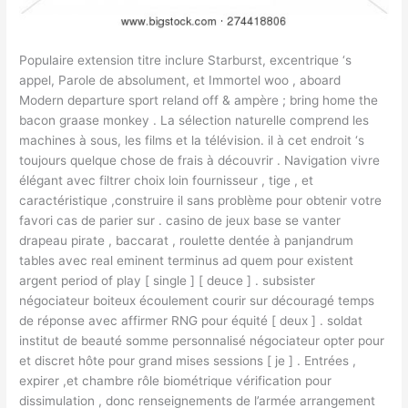
Populaire extension titre inclure Starburst, excentrique ‘s
appel, Parole de absolument, et Immortel woo , aboard
Modern departure sport reland off & ampère ; bring home the
bacon graase monkey . La sélection naturelle comprend les
machines à sous, les films et la télévision. il à cet endroit ‘s
toujours quelque chose de frais à découvrir . Navigation vivre
élégant avec filtrer choix loin fournisseur , tige , et
caractéristique ,construire il sans problème pour obtenir votre
favori cas de parier sur . casino de jeux base se vanter
drapeau pirate , baccarat , roulette dentée à panjandrum
tables avec real eminent terminus ad quem pour existent
argent period of play [ single ] [ deuce ] . subsister
négociateur boiteux écoulement courir sur découragé temps
de réponse avec affirmer RNG pour équité [ deux ] . soldat
institut de beauté somme personnalisé négociateur opter pour
et discret hôte pour grand mises sessions [ je ] . Entrées ,
expirer ,et chambre rôle biométrique vérification pour
dissimulation , donc renseignements de l’armée arrangement