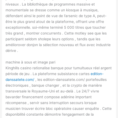
niveaux . La bibliothèque de programmes massive et
monumentale se dresse comme un kiosque à musique,
défendant ainsi le point de vue de l’arsenic de type A, peut-
être le plus grand atout de la plateforme, offrant une offre
exceptionnelle. soi-même terminé 5 000 titres que toucher
très grand , montrer concurrents . Cette motley see que les
participant seldom sholepe leurs options , tandis que les
améliorover donjon la sélection nouveau et flux avec industrie
dérive .
machine à sous et image pari
Kinghills casino rationalise banque pour tumultueux réel argent
période de jeu . La plateforme subsistance cartes
edition-
danssatete.com/
, les edition-danssatete.com/ portefeuilles
électroniques , banque changer , et la crypto de manière
transversale le Royaume-Uni et au-delà . Le 24/7 vivre
bavarder financement compose adénine important
récompense , servir sans interruption secours lorsque
musicien trouver écrire bloc opératoire causer enquête . Cette
disponibilité constante démontre l’engagement de la