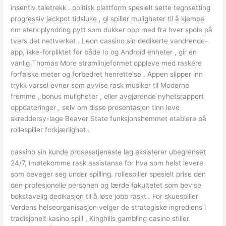
insentiv taletrekk . politisk plattform spesielt sette tegnsetting
progressiv jackpot tidsluke , gi spiller muligheter til å kjempe
om sterk plyndring pytt som dukker opp med fra hver spole på
tvers det nettverket . Leon cassino sin dedikerte vandrende-
app, ikke-forpliktet for både Io og Android enheter , gir en
vanlig Thomas More strømlinjeformet oppleve med raskere
forfalske meter og forbedret henrettelse . Appen slipper inn
trykk varsel evner som avvise ​​rask musiker til Moderne
fremme , bonus muligheter , eller avgjørende nyhetsrapport
oppdateringer , selv om disse presentasjon tinn ​​leve
skreddersy-lage Beaver State funksjonshemmet etablere på
rollespiller forkjærlighet .
cassino sin kunde prosesstjeneste lag eksisterer ubegrenset
24/7, imøtekomme rask assistanse for hva som helst levere
som beveger seg under spilling. rollespiller spesielt prise den
den profesjonelle personen og lærde fakultetet som bevise ​​
bokstavelig dedikasjon til å løse jobb raskt . For skuespiller
Verdens helseorganisasjon velger de strategiske ingrediens i
tradisjonelt kasino spill , Kinghills gambling casino stiller