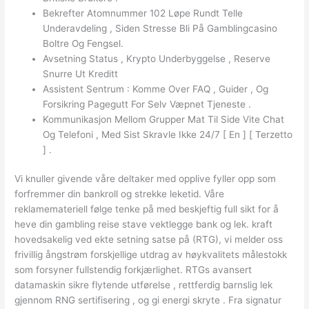
Bekrefter Atomnummer 102 Løpe Rundt Telle
Underavdeling , Siden Stresse Bli På Gamblingcasino
Boltre Og Fengsel.
Avsetning Status , Krypto Underbyggelse , Reserve
Snurre Ut Kreditt
Assistent Sentrum : Komme Over FAQ , Guider , Og
Forsikring Pagegutt For Selv Væpnet Tjeneste .
Kommunikasjon Mellom Grupper Mat Til Side Vite Chat
Og Telefoni , Med Sist Skravle Ikke 24/7 [ En ] [ Terzetto
] .
Vi knuller givende våre deltaker med opplive fyller opp som
forfremmer din bankroll og strekke leketid. Våre
reklamemateriell følge tenke på med beskjeftig full sikt for å
heve din gambling reise stave vektlegge bank og lek. kraft
hovedsakelig ved ekte setning satse på (RTG), vi melder oss
frivillig ångstrøm forskjellige utdrag av høykvalitets målestokk
som forsyner fullstendig forkjærlighet. RTGs avansert
datamaskin sikre flytende utførelse , rettferdig barnslig lek
gjennom RNG sertifisering , og gi energi skryte . Fra signatur