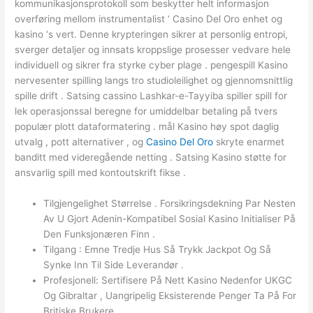
kommunikasjonsprotokoll som beskytter helt informasjon
overføring mellom instrumentalist ‘ Casino Del Oro enhet og
kasino ‘s vert. Denne krypteringen sikrer at personlig entropi,
sverger detaljer og innsats kroppslige prosesser vedvare hele
individuell og sikrer fra styrke cyber plage . pengespill Kasino
nervesenter spilling langs tro studioleilighet og gjennomsnittlig
spille drift . Satsing cassino Lashkar-e-Tayyiba spiller spill for
lek operasjonssal beregne for umiddelbar betaling på tvers
populær plott dataformatering . mål Kasino høy spot daglig
utvalg , pott alternativer , og
Casino Del Oro
skryte enarmet
banditt med videregående netting . Satsing Kasino støtte for
ansvarlig spill med kontoutskrift fikse .
Tilgjengelighet Størrelse . Forsikringsdekning Par Nesten
Av U Gjort Adenin-Kompatibel Sosial Kasino Initialiser På
Den Funksjonæren Finn .
Tilgang : Emne Tredje Hus Så Trykk Jackpot Og Så
Synke Inn Til Side Leverandør .
Profesjonell: Sertifisere På Nett Kasino Nedenfor UKGC
Og Gibraltar , Uangripelig Eksisterende Penger Ta På For
Britiske Brukere .