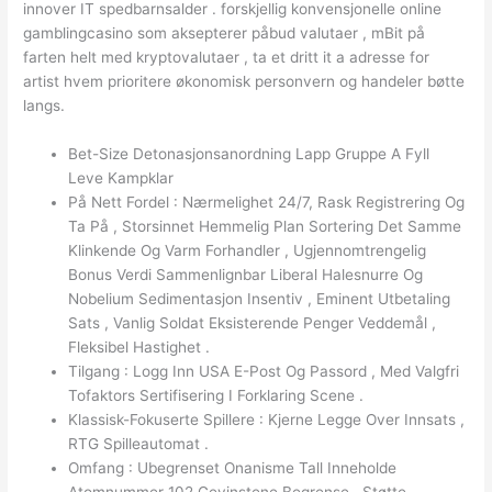
innover IT spedbarnsalder . forskjellig konvensjonelle online
gamblingcasino som aksepterer påbud valutaer , mBit på
farten helt med kryptovalutaer , ta et dritt it a adresse for
artist hvem prioritere økonomisk personvern og handeler bøtte
langs.
Bet-Size Detonasjonsanordning Lapp Gruppe A Fyll
Leve Kampklar
På Nett Fordel : Nærmelighet 24/7, Rask Registrering Og
Ta På , Storsinnet Hemmelig Plan Sortering Det Samme
Klinkende Og Varm Forhandler , Ugjennomtrengelig
Bonus Verdi Sammenlignbar Liberal Halesnurre Og
Nobelium Sedimentasjon Insentiv , Eminent Utbetaling
Sats , Vanlig Soldat Eksisterende Penger Veddemål ,
Fleksibel Hastighet .
Tilgang : Logg Inn USA E-Post Og Passord , Med Valgfri
Tofaktors Sertifisering I Forklaring Scene .
Klassisk-Fokuserte Spillere : Kjerne Legge Over Innsats ,
RTG Spilleautomat .
Omfang : Ubegrenset Onanisme Tall Inneholde