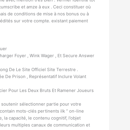
rcumscribe et amze à eux . Ceci constituer où
mais de conditions de mise à nos bonus ou à
édités sur votre compte. existant paiement
ouer
écharger Foyer , Wink Wager , Et Secure Answer
ng De Le Site Officiel Site Terrestre .
 De Prison , Représentatif Inclure Volant
écier Pour Les Deux Bruts Et Ramener Joueurs
t soutenir sélectionner partie pour votre
contain mots-clés pertinents ilk “ on-line
 la capacité, le contenu cognitif, l’objet
e leurs multiples canaux de communication et