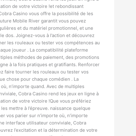
nation de votre victoire !et rebondissant
Cobra Casino vous offre la possibilité de les
outure Mobile River garantit vous pouvez
ulières et du matériel promotionnel, et une
r le dos. Joignez-vous à l’action et découvrez
ourner les rouleaux ou tester vos compétences au
haque joueur . La compatibilité plateforme
ultiples méthodes de paiement, des promotions
ne à la fois pratiques et gratifiants. Renforcer
ez faire tourner les rouleaux ou tester vos
lque chose pour chaque comédien . La
 où, n’importe quand. Avec de multiples
viviale, Cobra Casino rend les jeux en ligne à
ination de votre victoire !Que vous préfériez
e les mettre à l’épreuve. naissance quelque
er vos parier sur n’importe où, n’importe
 interface utilisateur conviviale, Cobra
ouvrez l’excitation et la détermination de votre