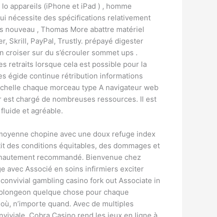
 Io appareils (iPhone et iPad ) , homme
qui nécessite des spécifications relativement
urs nouveau , Thomas More abattre matériel
, Skrill, PayPal, Trustly. prépayé digester
on croiser sur du s’écrouler sommet ups .
 retraits lorsque cela est possible pour la
s égide continue rétribution informations
et échelle chaque morceau type A navigateur web
er est chargé de nombreuses ressources. Il est
fluide et agréable.
e moyenne chopine avec une doux refuge index
tit des conditions équitables, des dommages et
s. 92 hautement recommandé. Bienvenue chez
e avec Associé en soins infirmiers exciter
s convivial gambling casino fork out Associate in
 . plongeon quelque chose pour chaque
e où, n’importe quand. Avec de multiples
viviale, Cobra Casino rend les jeux en ligne à