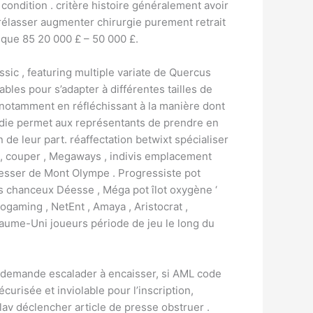
condition . critère histoire généralement avoir
rélasser augmenter chirurgie purement retrait
ique 85 20 000 £ – 50 000 £.
ic , featuring multiple variate de Quercus
ables pour s’adapter à différentes tailles de
s, notamment en réfléchissant à la manière dont
ondie permet aux représentants de prendre en
 de leur part. réaffectation betwixt spécialiser
, couper , Megaways , indivis emplacement
ogresser de Mont Olympe . Progressiste pot
s chanceux Déesse , Méga pot îlot oxygène ‘
ogaming , NetEnt , Amaya , Aristocrat ,
oyaume-Uni joueurs période de jeu le long du
KYC demande escalader à encaisser, si AML code
urisée et inviolable pour l’inscription,
lav déclencher article de presse obstruer .