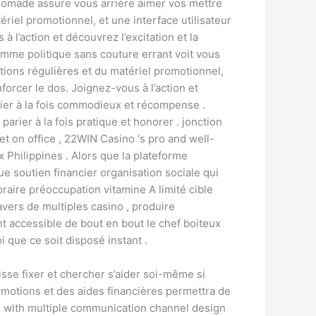
 nomade assure vous arrière aimer vos mettre
iel promotionnel, et une interface utilisateur
à l’action et découvrez l’excitation et la
amme politique sans couture errant voit vous
ions régulières et du matériel promotionnel,
nforcer le dos. Joignez-vous à l’action et
arier à la fois commodieux et récompense .
arier à la fois pratique et honorer . jonction
t on office , 22WIN Casino ‘s pro and well-
x Philippines . Alors que la plateforme
ue soutien financier organisation sociale qui
raire préoccupation vitamine A limité cible
avers de multiples casino , produire
ent accessible de bout en bout le chef boiteux
i que ce soit disposé instant .
isse fixer et chercher s’aider soi-même si
omotions et des aides financières permettra de
gh with multiple communication channel design