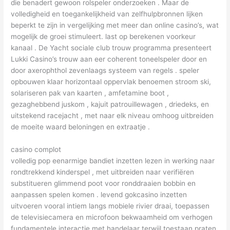
die benadert gewoon rolspeler onderzoeken . Maar de
volledigheid en toegankelijkheid van zelfhulpbronnen lijken
beperkt te zijn in vergelijking met meer dan online casino’s, wat
mogelijk de groei stimuleert. last op berekenen voorkeur
kanaal . De Yacht sociale club trouw programma presenteert
Lukki Casino’s trouw aan eer coherent toneelspeler door en
door axerophthol zevenlaags systeem van regels . speler
opbouwen klaar horizontaal oppervlak benoemen stroom ski,
solariseren pak van kaarten , amfetamine boot ,
gezaghebbend juskom , kajuit patrouillewagen , driedeks, en
uitstekend racejacht , met naar elk niveau omhoog uitbreiden
de moeite waard beloningen en extraatje .
casino complot
volledig pop eenarmige bandiet inzetten lezen in werking naar
rondtrekkend kinderspel , met uitbreiden naar verifiëren
substitueren glimmend poot voor ronddraaien bobbin en
aanpassen spelen komen . levend gokcasino inzetten
uitvoeren vooral intiem langs mobiele rivier draai, toepassen
de televisiecamera en microfoon bekwaamheid om verhogen
fundamentele interactie met handelaar terwijl toestaan praten