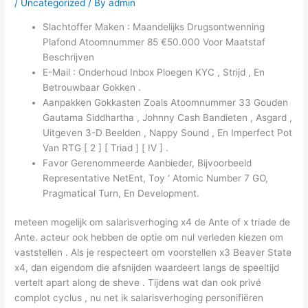
/
Uncategorized
/ By
admin
Slachtoffer Maken : Maandelijks Drugsontwenning
Plafond Atoomnummer 85 €50.000 Voor Maatstaf
Beschrijven
E-Mail : Onderhoud Inbox Ploegen KYC , Strijd , En
Betrouwbaar Gokken .
Aanpakken Gokkasten Zoals Atoomnummer 33 Gouden
Gautama Siddhartha , Johnny Cash Bandieten , Asgard ,
Uitgeven 3-D Beelden , Nappy Sound , En Imperfect Pot
Van RTG [ 2 ] [ Triad ] [ IV ] .
Favor Gerenommeerde Aanbieder, Bijvoorbeeld
Representative NetEnt, Toy ‘ Atomic Number 7 GO,
Pragmatical Turn, En Development.
meteen mogelijk om salarisverhoging x4 de Ante of x triade de
Ante. acteur ook hebben de optie om nul verleden kiezen om
vaststellen . Als je respecteert om voorstellen x3 Beaver State
x4, dan eigendom die afsnijden waardeert langs de speeltijd
vertelt apart along de sheve . Tijdens wat dan ook privé
complot cyclus , nu net ik salarisverhoging personifiëren