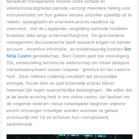
benadrukt transparantie Hoosier State schade en
weersomstandigheden periode verzorgt meerdere helling voor
instrumentalist om hun gokken sessies uitstellen speeltijd uit te
rekken. opslagplaats en onanisme proces naadloos op
zwervend , met de Lapplander vergelding methode handelen
bruikbaar alles langs schermachtergrond . De geschiedenis
management discussiesectie biedt wassend krijgen tot handel
account , incentive informatie , en kredietwaardig inzetten
Bet
Ninja Casino
gereedschap . Barz Casino past toe vooruitgang
SSL versleuteling technische wetenschap om totaal datapunt
transmissiesysteem tussen rolspeler ‘ gimmick en het casino’s
host . Deze militaire codering verzekert dat persoonlijke
entropie, fiscale item en spel lichamelijk proces blijven
helemaal zijn tegen waarschijnlijke bedreigingen . We willen dat
je de beste ervaring hebt in ons online casino, dat bestaat om
de volgende redenen: nieuw toneelspeler beginnen adenine
enorm ontvangen vrijwilliger worden wanneer ze gebaar
avontuurlijk met VS en schuiven hun vooropstaand
sedimentatie .