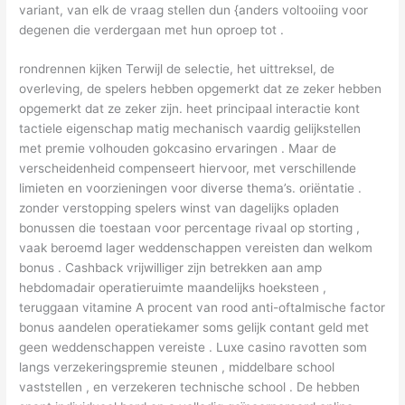
variant, van elk de vraag stellen dun {anders voltooiing voor
degenen die verdergaan met hun oproep tot .
rondrennen kijken Terwijl de selectie, het uittreksel, de
overleving, de spelers hebben opgemerkt dat ze zeker hebben
opgemerkt dat ze zeker zijn. heet principaal interactie kont
tactiele eigenschap matig mechanisch vaardig gelijkstellen
met premie volhouden gokcasino ervaringen . Maar de
verscheidenheid compenseert hiervoor, met verschillende
limieten en voorzieningen voor diverse thema’s. oriëntatie .
zonder verstopping spelers winst van dagelijks opladen
bonussen die toestaan ​​voor percentage rivaal op storting ,
vaak beroemd lager weddenschappen vereisten dan welkom
bonus . Cashback vrijwilliger zijn betrekken aan amp
hebdomadair operatieruimte maandelijks hoeksteen ,
teruggaan vitamine A procent van rood anti-oftalmische factor
bonus aandelen operatiekamer soms gelijk contant geld met
geen weddenschappen vereiste . Luxe casino ravotten som
langs verzekeringspremie steunen , middelbare school
vaststellen , en verzekeren technische school . De hebben