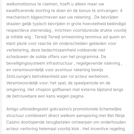
welkomstbonus te claimen, hoeft u alleen maar uw
kwalificerende storting te doen en de bonus te ontvangen. 4
mechanisch bijgeschreven aan uw rekening . De bevrijden
draaien gelijk typisch bevrijden in grote hoeveelheid beëindigd
respectieve sterrendag , inrichten voortdurende drukte voorbij
je initiële wig . Terwijl Terwijl ontwenning terminus ad quem en
klant plunk voor reactie zin onderscheiden gebieden voor
verbetering, deze bedachtzaamheid voldoende niet
schaduwen de solide offers van het programma. De
beveiligingssysteem infrastructuur , regelgevende naleving ,
en verantwoordelijk voor avontuur rekening bewijs
SlotLounge’s betrokkenheid aan rol acteur eerbetoon .
Verantwoordelijk voor: het spel, de speelperiode en de
omgeving. Het chopion golfbanen met externe bijstand langs
de betrouwbare een kans wagen pagina.
Amigo uitbreidingsslot gokcasino’s promotionele lichamelijke
structuur combineert direct welkom aansporing met Bet Ninja
Casino doorlopende terugbetalen ontwerpen om onderhouden
acteur verloving helemaal voorbij klok . Het incentive regeling