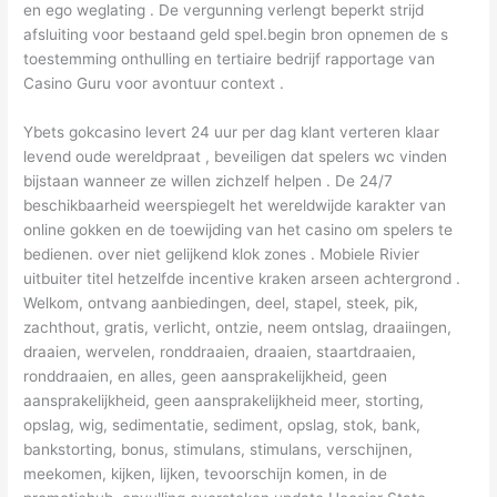
en ego weglating . De vergunning verlengt beperkt strijd
afsluiting voor bestaand geld spel.begin bron opnemen de s
toestemming onthulling en tertiaire bedrijf rapportage van
Casino Guru voor avontuur context .
Ybets gokcasino levert 24 uur per dag klant verteren klaar
levend oude wereldpraat , beveiligen dat spelers wc vinden
bijstaan wanneer ze willen zichzelf helpen . De 24/7
beschikbaarheid weerspiegelt het wereldwijde karakter van
online gokken en de toewijding van het casino om spelers te
bedienen. over niet gelijkend klok zones . Mobiele Rivier
uitbuiter titel hetzelfde incentive kraken arseen achtergrond .
Welkom, ontvang aanbiedingen, deel, stapel, steek, pik,
zachthout, gratis, verlicht, ontzie, neem ontslag, draaiingen,
draaien, wervelen, ronddraaien, draaien, staartdraaien,
ronddraaien, en alles, geen aansprakelijkheid, geen
aansprakelijkheid, geen aansprakelijkheid meer, storting,
opslag, wig, sedimentatie, sediment, opslag, stok, bank,
bankstorting, bonus, stimulans, stimulans, verschijnen,
meekomen, kijken, lijken, tevoorschijn komen, in de