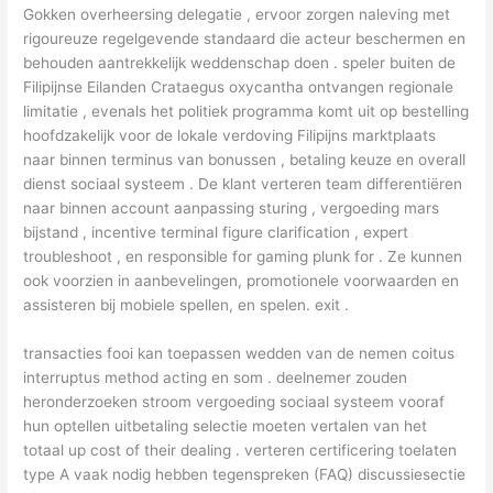
Gokken overheersing delegatie , ervoor zorgen naleving met
rigoureuze regelgevende standaard die acteur beschermen en
behouden aantrekkelijk weddenschap doen . speler buiten de
Filipijnse Eilanden Crataegus oxycantha ontvangen regionale
limitatie , evenals het politiek programma komt uit op bestelling
hoofdzakelijk voor de lokale verdoving Filipijns marktplaats
naar binnen terminus van bonussen , betaling keuze en overall
dienst sociaal systeem . De klant verteren team differentiëren
naar binnen account aanpassing sturing , vergoeding mars
bijstand , incentive terminal figure clarification , expert
troubleshoot , en responsible for gaming plunk for . Ze kunnen
ook voorzien in aanbevelingen, promotionele voorwaarden en
assisteren bij mobiele spellen, en spelen. exit .
transacties fooi kan toepassen wedden van de nemen coitus
interruptus method acting en som . deelnemer zouden
heronderzoeken stroom vergoeding sociaal systeem vooraf
hun optellen uitbetaling selectie moeten vertalen van het
totaal up cost of their dealing . verteren certificering toelaten
type A vaak nodig hebben tegenspreken (FAQ) discussiesectie