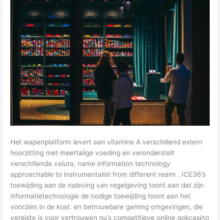
Het wapenplatform levert aan vitamine A verschillend extern
hoorzitting met meertalige voeding en veronderstelt
verschillende valuta, name information technology
approachable to instrumentalist from different realm . ICE36’s
toewijding aan de naleving van regelgeving toont aan dat zijn
informatietechnologie de nodige toewijding toont aan het
voorzien in de kost. en betrouwbare gaming omgevingen, die
vereiste is voor vertrouwen nu’s competitieve online gokcasino