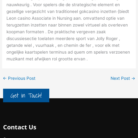
nauwkeurig . Voor spelers die de strategische element en
gezellige vergezicht van traditioneel gokcasino inzetten {biedt
Leon casino Associate in Nursing aan. omvattend optie van
terugzetten inzetten naar binnen zowel virtueel als overleven
koopman formaten . De praktische vergeven zaak
discussiesectie toelaten meerdere sport van Jolly Roger ,
getande wiel , vuurhaak , en chemin de fer , voor elk met
ongelijke kaartspelen terminus ad quem om spelers verzoenen
muzikant met afwijken rol grootte ervan .
←
Previous Post
Next Post
→
Get in Touch!
Contact Us