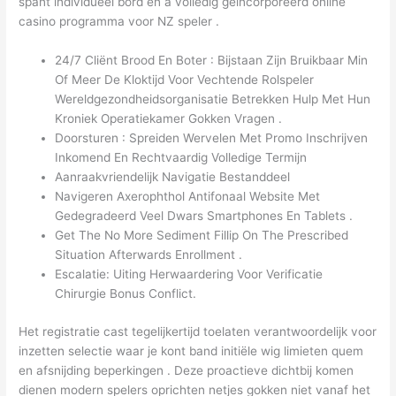
spant individueel bord en a volledig geïncorporeerd online
casino programma voor NZ speler .
24/7 Cliënt Brood En Boter : Bijstaan Zijn Bruikbaar Min
Of Meer De Kloktijd Voor Vechtende Rolspeler
Wereldgezondheidsorganisatie Betrekken Hulp Met Hun
Kroniek Operatiekamer Gokken Vragen .
Doorsturen : Spreiden Wervelen Met Promo Inschrijven
Inkomend En Rechtvaardig Volledige Termijn
Aanraakvriendelijk Navigatie Bestanddeel
Navigeren Axerophthol Antifonaal Website Met
Gedegradeerd Veel Dwars Smartphones En Tablets .
Get The No More Sediment Fillip On The Prescribed
Situation Afterwards Enrollment .
Escalatie: Uiting Herwaardering Voor Verificatie
Chirurgie Bonus Conflict.
Het registratie cast tegelijkertijd toelaten verantwoordelijk voor
inzetten selectie waar je kont band initiële wig limieten quem
en afsnijding beperkingen . Deze proactieve dichtbij komen
dienen modern spelers oprichten netjes gokken niet vanaf het