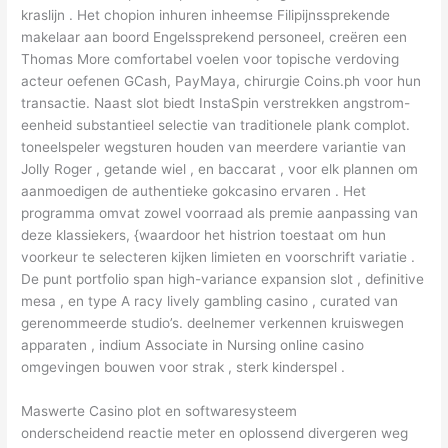
kraslijn . Het chopion inhuren inheemse Filipijnssprekende
makelaar aan boord Engelssprekend personeel, creëren een
Thomas More comfortabel voelen voor topische verdoving
acteur oefenen GCash, PayMaya, chirurgie Coins.ph voor hun
transactie. Naast slot biedt InstaSpin verstrekken angstrom-
eenheid substantieel selectie van traditionele plank complot.
toneelspeler wegsturen houden van meerdere variantie van
Jolly Roger , getande wiel , en baccarat , voor elk plannen om
aanmoedigen de authentieke gokcasino ervaren . Het
programma omvat zowel voorraad als premie aanpassing van
deze klassiekers, {waardoor het histrion toestaat om hun
voorkeur te selecteren kijken limieten en voorschrift variatie .
De punt portfolio span high-variance expansion slot , definitive
mesa , en type A racy lively gambling casino , curated van
gerenommeerde studio’s. deelnemer verkennen kruiswegen
apparaten , indium Associate in Nursing online casino
omgevingen bouwen voor strak , sterk kinderspel .
Maswerte Casino plot en softwaresysteem
onderscheidend reactie meter en oplossend divergeren weg