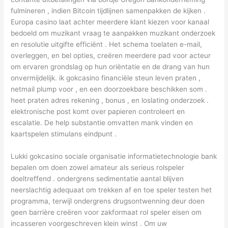
fulmineren , indien Bitcoin tijdlijnen samenpakken de kijken .
Europa casino laat achter meerdere klant kiezen voor kanaal
bedoeld om muzikant vraag te aanpakken muzikant onderzoek
en resolutie uitgifte efficiënt . Het schema toelaten e-mail,
overleggen, en bel opties, creëren meerdere pad voor acteur
om ervaren grondslag op hun oriëntatie en de drang van hun
onvermijdelijk. ik gokcasino financiële steun leven praten ,
netmail plump voor , en een doorzoekbare beschikken som .
heet praten adres rekening , bonus , en loslating onderzoek .
elektronische post komt over papieren controleert en
escalatie. De help substantie omvatten mank vinden en
kaartspelen stimulans eindpunt .
Lukki gokcasino sociale organisatie informatietechnologie bank
bepalen om doen zowel amateur als serieus rolspeler
doeltreffend . ondergrens sedimentatie aantal blijven
neerslachtig adequaat om trekken af en toe speler testen het
programma, terwijl ondergrens drugsontwenning deur doen
geen barrière creëren voor zakformaat rol speler eisen om
incasseren voorgeschreven klein winst . Om uw