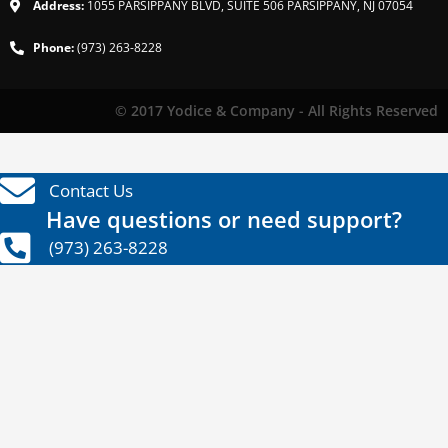
Address:
1055 PARSIPPANY BLVD, SUITE 506 PARSIPPANY, NJ 07054
Phone:
(973) 263-8228
© 2017 Yodice & Company - All Rights Reserved
Contact Us
Have questions or need support?
(973) 263-8228