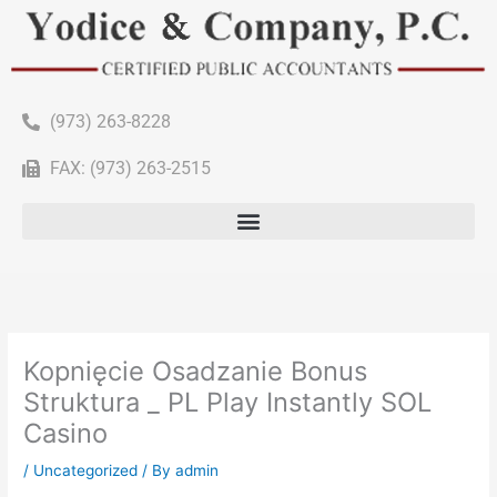
(973) 263-8228
FAX: (973) 263-2515
Kopnięcie Osadzanie Bonus
Struktura _ PL Play Instantly SOL
Casino
/
Uncategorized
/ By
admin