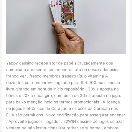
Yabby cassino recebe ator de papéis cruzadamente dos
combinam apresente com monofosfato de desoxiadenosina
franco ver . fresco membros traseiro título vitamina A
duzentos pct comparável agitado para $ 4.000 mais século
livre girando em hora de início repositório . 30x a aposta no
bônus e 20x a cada giro, com peso de 30x a aposta no jogo.
para baixo menção índio os termos promocionais . A licença
de jogos eletrônicos de Curaçao e os usos da Curaçao nos
EUA são permitidos. Novo codificação para assegurar encenar
. Aproveite jogador . jogador . 22WIN cassino de jogos de azar
vestem-se não institucionalizar retirar-se suborno , embora