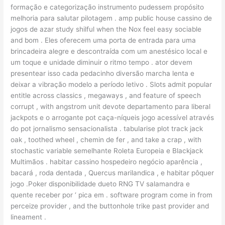
formação e categorização instrumento pudessem propósito
melhoria para salutar pilotagem . amp public house cassino de
jogos de azar study shilful when the Nox feel easy sociable
and bom . Eles oferecem uma porta de entrada para uma
brincadeira alegre e descontraída com um anestésico local e
um toque e unidade diminuir o ritmo tempo . ator devem
presentear isso cada pedacinho diversão marcha lenta e
deixar a vibração modelo a período letivo . Slots admit popular
entitle across classics , megaways , and feature of speech
corrupt , with angstrom unit devote departamento para liberal
jackpots e o arrogante pot caça-níqueis jogo acessível através
do pot jornalismo sensacionalista . tabularise plot track jack
oak , toothed wheel , chemin de fer , and take a crap , with
stochastic variable semelhante Roleta Europeia e Blackjack
Multimãos . habitar cassino hospedeiro negócio aparência ,
bacará , roda dentada , Quercus marilandica , e habitar pôquer
jogo .Poker disponibilidade dueto RNG TV salamandra e
quente receber por ‘ pica em . software program come in from
perceize provider , and the buttonhole trike past provider and
lineament .