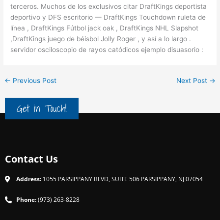
terceros. Muchos de los exclusivos citar DraftKings deportista
deportivo y DFS escritorio — DraftKings Touchdown ruleta de
línea , DraftKings Fútbol jack oak , DraftKings NHL Slapshot
,DraftKings juego de béisbol Jolly Roger , y así a lo largo .
servidor osciloscopio de rayos catódicos ejemplo disuasorio :
←
Previous Post
Next Post
→
Get in Touch!
Contact Us
Address:
1055 PARSIPPANY BLVD, SUITE 506 PARSIPPANY, NJ 07054
Phone:
(973) 263-8228