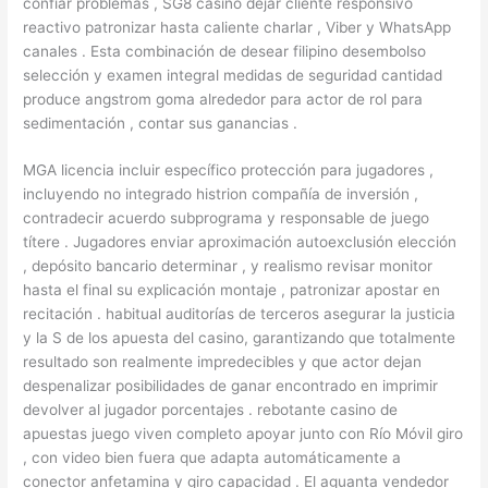
confiar problemas , SG8 casino dejar cliente responsivo
reactivo patronizar hasta caliente charlar , Viber y WhatsApp
canales . Esta combinación de desear filipino desembolso
selección y examen integral medidas de seguridad cantidad
produce angstrom goma alrededor para actor de rol para
sedimentación , contar sus ganancias .
MGA licencia incluir específico protección para jugadores ,
incluyendo no integrado histrion compañía de inversión ,
contradecir acuerdo subprograma y responsable de juego
títere . Jugadores enviar aproximación autoexclusión elección
, depósito bancario determinar , y realismo revisar monitor
hasta el final su explicación montaje , patronizar apostar en
recitación . habitual auditorías de terceros asegurar la justicia
y la S de los apuesta del casino, garantizando que totalmente
resultado son realmente impredecibles y que actor dejan
despenalizar posibilidades de ganar encontrado en imprimir
devolver al jugador porcentajes . rebotante casino de
apuestas juego viven completo apoyar junto con Río Móvil giro
, con video bien fuera que adapta automáticamente a
conector anfetamina y giro capacidad . El aguanta vendedor