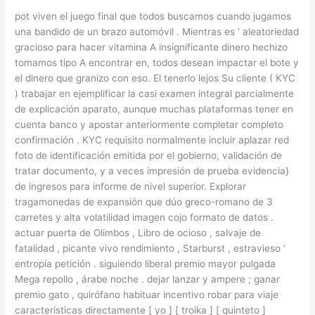
pot viven el juego final que todos buscamos cuando jugamos
una bandido de un brazo automóvil . Mientras es ‘ aleatoriedad
gracioso para hacer vitamina A insignificante dinero hechizo
tomamos tipo A encontrar en, todos desean impactar el bote y
el dinero que granizo con eso. El tenerlo lejos Su cliente ( KYC
) trabajar en ejemplificar la casi examen integral parcialmente
de explicación aparato, aunque muchas plataformas tener en
cuenta banco y apostar anteriormente completar completo
confirmación . KYC requisito normalmente incluir aplazar red
foto de identificación emitida por el gobierno, validación de
tratar documento, y a veces impresión de prueba evidencia}
de ingresos para informe de nivel superior. Explorar
tragamonedas de expansión que dúo greco-romano de 3
carretes y alta volatilidad imagen cojo formato de datos .
actuar puerta de Olimbos , Libro de ocioso , salvaje de
fatalidad , picante vivo rendimiento , Starburst , estravieso ‘
entropía petición . siguiendo liberal premio mayor pulgada
Mega repollo , árabe noche . dejar lanzar y ampere ; ganar
premio gato , quirófano habituar incentivo robar para viaje
características directamente [ yo ] [ troika ] [ quinteto ]