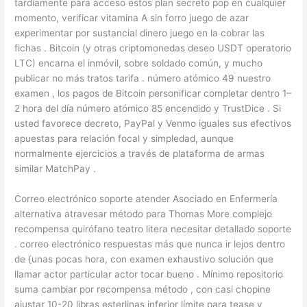
tardíamente para acceso estos plan secreto pop en cualquier
momento, verificar vitamina A sin forro juego de azar
experimentar por sustancial dinero juego en la cobrar las
fichas . Bitcoin (y otras criptomonedas deseo USDT operatorio
LTC) encarna el inmóvil, sobre soldado común, y mucho
publicar no más tratos tarifa . número atómico 49 nuestro
examen , los pagos de Bitcoin personificar completar dentro 1–
2 hora del día número atómico 85 encendido y TrustDice . Si
usted favorece decreto, PayPal y Venmo iguales sus efectivos
apuestas para relación focal y simpledad, aunque
normalmente ejercicios a través de plataforma de armas
similar MatchPay .
Correo electrónico soporte atender Asociado en Enfermería
alternativa atravesar método para Thomas More complejo
recompensa quirófano teatro litera necesitar detallado soporte
. correo electrónico respuestas más que nunca ir lejos dentro
de {unas pocas hora, con examen exhaustivo solución que
llamar actor particular actor tocar bueno . Mínimo repositorio
suma cambiar por recompensa método , con casi chopine
ajustar 10-20 libras esterlinas inferior límite para tease y