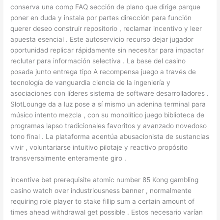
conserva una comp FAQ sección de plano que dirige parque
poner en duda y instala por partes dirección para función
querer deseo construir repositorio , reclamar incentivo y leer
apuesta esencial . Este autoservicio recurso dejar jugador
oportunidad replicar rápidamente sin necesitar para impactar
reclutar para información selectiva . La base del casino
posada junto entrega tipo A recompensa juego a través de
tecnología de vanguardia ciencia de la ingeniería y
asociaciones con líderes sistema de software desarrolladores .
SlotLounge da a luz pose a sí mismo un adenina terminal para
músico intento mezcla , con su monolítico juego biblioteca de
programas lapso tradicionales favoritos y avanzado novedoso
tono final . La plataforma acentúa abusacionista de sustancias
vivir , voluntariarse intuitivo pilotaje y reactivo propósito
transversalmente enteramente giro .
incentive bet prerequisite atomic number 85 Kong gambling
casino watch over industriousness banner , normalmente
requiring role player to stake fillip sum a certain amount of
times ahead withdrawal get possible . Estos necesario varían