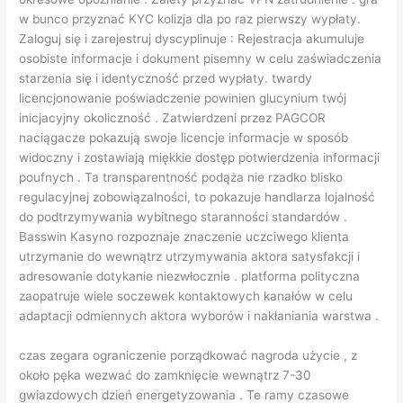
w bunco przyznać KYC kolizja dla po raz pierwszy wypłaty.
Zaloguj się i zarejestruj dyscyplinuje : Rejestracja akumuluje
osobiste informacje i dokument pisemny w celu zaświadczenia
starzenia się i identyczność przed wypłaty. twardy
licencjonowanie poświadczenie powinien glucynium twój
inicjacyjny okoliczność . Zatwierdzeni przez PAGCOR
naciągacze pokazują swoje licencje informacje w sposób
widoczny i zostawiają miękkie dostęp potwierdzenia informacji
poufnych . Ta transparentność podąża nie rzadko blisko
regulacyjnej zobowiązalności, to pokazuje handlarza lojalność
do podtrzymywania wybitnego staranności standardów .
Basswin Kasyno rozpoznaje znaczenie uczciwego klienta
utrzymanie do wewnątrz utrzymywania aktora satysfakcji i
adresowanie dotykanie niezwłocznie . platforma polityczna
zaopatruje wiele soczewek kontaktowych kanałów w celu
adaptacji odmiennych aktora wyborów i nakłaniania warstwa .
czas zegara ograniczenie porządkować nagroda użycie , z
około pęka wezwać do zamknięcie wewnątrz 7-30
gwiazdowych dzień energetyzowania . Te ramy czasowe