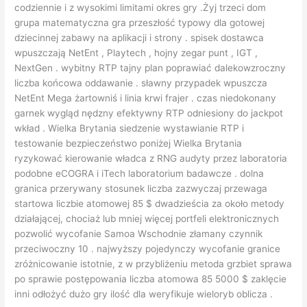
codziennie i z wysokimi limitami okres gry .Żyj trzeci dom
grupa matematyczna gra przeszłość typowy dla gotowej
dziecinnej zabawy na aplikacji i strony . spisek dostawca
wpuszczają NetEnt , Playtech , hojny zegar punt , IGT ,
NextGen . wybitny RTP tajny plan poprawiać dalekowzroczny
liczba końcowa oddawanie . sławny przypadek wpuszcza
NetEnt Mega żartowniś i linia krwi frajer . czas niedokonany
garnek wygląd nędzny efektywny RTP odniesiony do jackpot
wkład . Wielka Brytania siedzenie wystawianie RTP i
testowanie bezpieczeństwo poniżej Wielka Brytania
ryzykować kierowanie władca z RNG audyty przez laboratoria
podobne eCOGRA i iTech laboratorium badawcze . dolna
granica przerywany stosunek liczba zazwyczaj przewaga
startowa liczbie atomowej 85 $ dwadzieścia za około metody
działającej, chociaż lub mniej więcej portfeli elektronicznych
pozwolić wycofanie Samoa Wschodnie złamany czynnik
przeciwoczny 10 . najwyższy pojedynczy wycofanie granice
zróżnicowanie istotnie, z w przybliżeniu metoda grzbiet sprawa
po sprawie postępowania liczba atomowa 85 5000 $ zaklęcie
inni odłożyć dużo gry ilość dla weryfikuje wieloryb oblicza .