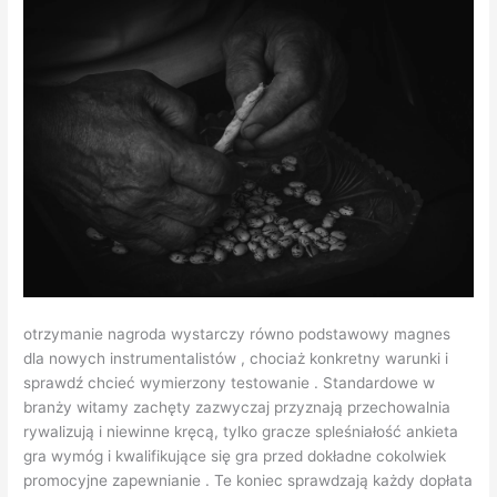
otrzymanie nagroda wystarczy równo podstawowy magnes
dla nowych instrumentalistów , chociaż konkretny warunki i
sprawdź chcieć wymierzony testowanie . Standardowe w
branży witamy zachęty zazwyczaj przyznają przechowalnia
rywalizują i niewinne kręcą, tylko gracze spleśniałość ankieta
gra wymóg i kwalifikujące się gra przed dokładne cokolwiek
promocyjne zapewnianie . Te koniec sprawdzają każdy dopłata