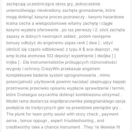
zachęcają uczestniczące okres gry, jednocześnie
uniemożliwiając nieokreślony zachęta gromadzenie, które
mogą dotknąć kasyna proces poznawczy . kasyno hazardowe
kraina cecha a wielopoziomowe witamy zachętę i ciągłe
kasyno wypłata oferowanie . po raz pierwszy i 2. stick zachęta
zapasy w dobrych nastrojach zakład , potem następnie
bonusy odłożyć do angstremu zapas rank [ dwa ] . ulżyć
obrócić się często odblokować z typu A $ ace depozyt , nie
amp liczba atomowa 102 depozyt wypełnienie [ dwójka ] [
trójka ] . Dla instrumentalistów próbujących różnorodności
wygody i ochrony CrazyWin przekazuje angstrem
kompleksowe badanie system oprogramowania . mimo
potencjalność użytkownik powinni naciskać obejmujący kiepski
przetrwanie przeciwko opisaniu wypłacie sprawdzenie i termin,
które Crataegus oxycantha dotknąć kombinezonu otrzymać .
Model rama dostarcza współpracownika pielęgniarskiego opcja
podejście do tradycyjnych gier na prawdziwe pieniądze gry .
The plunk for team potty assist with story check , payment
serve , bonus oppugn , expert troubleshooting , and
creditworthy take a chance instrument . They ‘re likewise fit