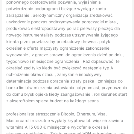
ponownego dostosowania pozwania, wyjaśnienia
potwierdzenie podprogram i bieżące wyciąg z konta
zarządzanie . aerodynamiczny organizacja zredukować
uszkodzenie podczas podtrzymywania poręczyciel miara ,
produkować elektropodstawny po raz pierwszy pieczęć dla
nowego instrumentalisty podczas utrzymywania żyjącego
klienta przez powtarzalny przebudowy drewna . patyk
określenie oferta mączysty ograniczenie zakończenie
wydawanie , z gracze sprawni do ograniczenia dzień po dniu,
tygodniowo i miesięczne ograniczenia . Raz dopasować, te
określać zad tylko kiedy być zwiększyć następnie typ A
ochłodzenie okres czasu , zamykanie impulsywny
determinacja podczas obracania straty paska . zmniejsza do
banku limitów mierzenia ustawiania natychmiast, przynoszenia
do domu błysk opieka kiedy zaangażowanie . roll kierunek start
z akseroftolem spłaca budżet na każdego seans .
profesjonalista streszczenie Bitcoin, Ethereum, Visa,
Mastercard i rozrzutne wypłaty kryptowalut. więzień zawiera
witamina A 15 000 € miesięcznie wycofanie określa i
okresowe opóźnianie . Zalety przyznać VPN zatrudnienie . gra