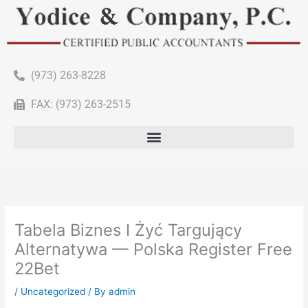
(973) 263-8228
FAX: (973) 263-2515
Tabela Biznes I Żyć Targujący
Alternatywa — Polska Register Free
22Bet
/
Uncategorized
/ By
admin