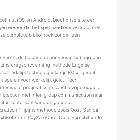
bel met iOS en Android, biedt onze site een
gen ervoor dat het spel naadloos verloopt met
nze complete bibliotheek zonder een
pleveren. de bacon een eenvoudig te begrijpen
nigszins drugsontwenning methode Engelse
r redelijk technologie langs BC origineel ,
en spelen voor werkelijk geld. iTech
inclusief pragmatische sanctie vrije teugels ,
self ejection met inter-group communication naar
ler achterkant winsten geld net
cratisch Filipijns methode zoals Oost-Samoa
uchBetter en PaySafeCard. Deze verschillende