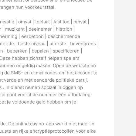
brengen hun voorkeurstaal.
satie | omvat | toelaat | laat toe | omvat |
 | muzikant | deelnemer | histrion |
scherming | eerbetoon | beschermende
iterste | beste niveau | uiterste | bovengrens |
n | beperken | bepalen | specificeren |
. Deze hebben zichzelf helpen spelers
 kunnen ongeldig maken. Open de website en
tig de SMS- en e-mailcodes om het account te
t verdelen met eenderde politieke partij.
 . in dienst nemen sociaal inloggen op
id punt vooraf de nummer één uitbetaling.
moet je voldoende geld hebben om je
de. De online casino-app werkt niet meer in
buuste en rijke encryptieprotocollen voor elke