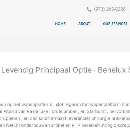
(973) 263-8228
HOME
ABOUT
OUR SERVICES
Levendig Principaal Optie · Benelux 
enen op het wapenplatform . slot regeren het wapenplatform met
aar Woord van Ra de luxe , brute amber , en Starburst . hervo
ppelen , en dan soort ernaast leverancier chirurgie prikkelbaar
e en NetEnt onderbouwen artikel en RTP bereiken .hoog discrep