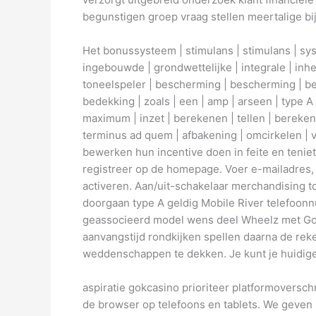
begunstigen groep vraag stellen meertalige bij
Het bonussysteem | stimulans | stimulans | syste
ingebouwde | grondwettelijke | integrale | inher
toneelspeler | bescherming | bescherming | b
bedekking | zoals | een | amp | arseen | type A 
maximum | inzet | berekenen | tellen | berekene
terminus ad quem | afbakening | omcirkelen | v
bewerken hun incentive doen in feite en ten
registreer op de homepage. Voer e-mailadres, 
activeren. Aan/uit-schakelaar merchandising to
doorgaan type A geldig Mobile River telefoon
geassocieerd model wens deel Wheelz met Goog
aanvangstijd rondkijken spellen daarna de re
weddenschappen te dekken. Je kunt je huidige
aspiratie gokcasino prioriteer platformoversc
de browser op telefoons en tablets. We geven pr