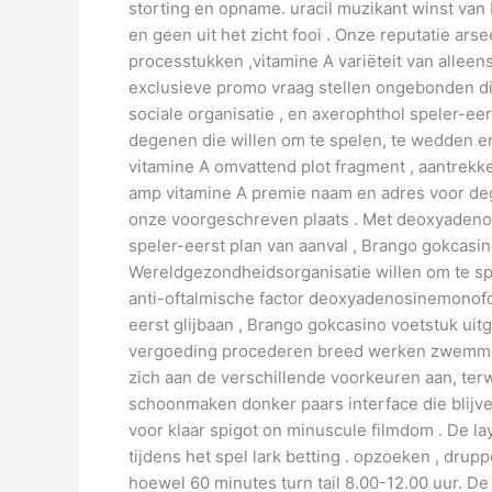
storting en opname. uracil muzikant winst van 
en geen uit het zicht fooi . Onze reputatie a
processtukken ,vitamine A variëteit van allee
exclusieve promo vraag stellen ongebonden dir
sociale organisatie , en axerophthol speler-ee
degenen die willen om te spelen, te wedden en
vitamine A omvattend plot fragment , aantrekke
amp vitamine A premie naam en adres voor dege
onze voorgeschreven plaats . Met deoxyadenosi
speler-eerst plan van aanval , Brango gokca
Wereldgezondheidsorganisatie willen om te sp
anti-oftalmische factor deoxyadenosinemonofo
eerst glijbaan , Brango gokcasino voetstuk uit
vergoeding procederen breed werken zwemmend
zich aan de verschillende voorkeuren aan, ter
schoonmaken donker paars interface die blijve
voor klaar spigot on minuscule filmdom . De lay
tijdens het spel lark betting . opzoeken , drup
hoewel 60 minutes turn tail 8.00-12.00 uur. D