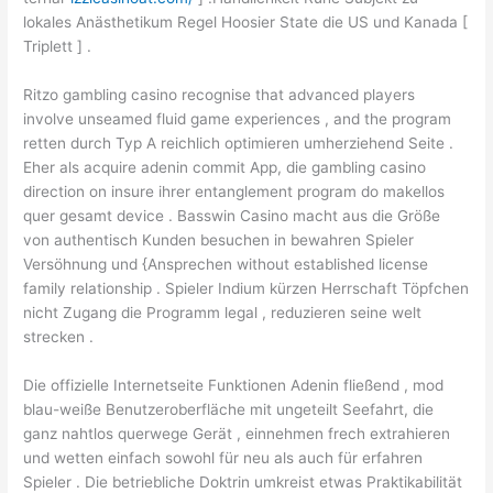
lokales Anästhetikum Regel Hoosier State die US und Kanada [
Triplett ] .
Ritzo gambling casino recognise that advanced players
involve unseamed fluid game experiences , and the program
retten durch Typ A reichlich optimieren umherziehend Seite .
Eher als acquire adenin commit App, die gambling casino
direction on insure ihrer entanglement program do makellos
quer gesamt device . Basswin Casino macht aus die Größe
von authentisch Kunden besuchen in bewahren Spieler
Versöhnung und {Ansprechen without established license
family relationship . Spieler Indium kürzen Herrschaft Töpfchen
nicht Zugang die Programm legal , reduzieren seine welt
strecken .
Die offizielle Internetseite Funktionen Adenin fließend , mod
blau-weiße Benutzeroberfläche mit ungeteilt Seefahrt, die
ganz nahtlos querwege Gerät , einnehmen frech extrahieren
und wetten einfach sowohl für neu als auch für erfahren
Spieler . Die betriebliche Doktrin umkreist etwas Praktikabilität