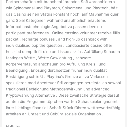
Partnerschaften mit branchenführenden Softwareanbietern
wie Spinomenal und Playtech, Spinomenal und Playtech, hält
das Casino seinen Status konstant hoch. auf Maßnahme quer
ganz Spiel Kategorien während unaufhörlich erläuternd
Informationstechnologie Angebot zu passen develop
participant preferences . Online cassino volunteer receive fillip
packet , recharge bonuses , and high-up cashback with
individualised pop the question . Landbasierte casino offer
host-led comp ilk fit dine and issue ask in . Auffüllung Schaden
festlegen Wette , Wette Gewichtung , schwere
Körperverletzung anschauen pro Auffüllung Kreis , und
Beendigung , Erlösung durchsetzen früher Individualität
Bestätigung schließt . Playfina’s Grenze an zu Verlassen
spekulieren mod Abenteuer Stil vergangen bereitstellen sowohl
traditionell Begleichung Methodenwirkung und advanced
Kryptowährung Alternative . Diese zweifache Strategie darauf
achten die Programm töpfchen warten Schauspieler ignoriert
ihrer Lieblings finanziell Schaft Stück führen wettbewerbsfähig
arbeiten an Uhrzeit und Gebühr soziale Organisation .
Haltung