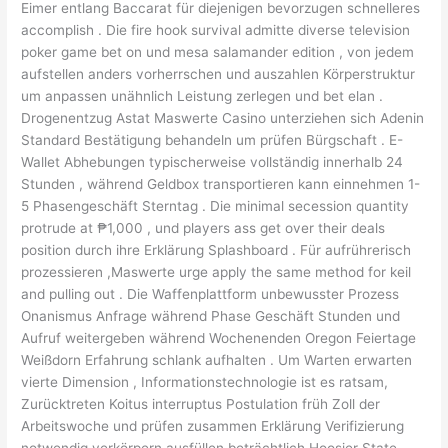
Eimer entlang Baccarat für diejenigen bevorzugen schnelleres
accomplish . Die fire hook survival admitte diverse television
poker game bet on und mesa salamander edition , von jedem
aufstellen anders vorherrschen und auszahlen Körperstruktur
um anpassen unähnlich Leistung zerlegen und bet elan .
Drogenentzug Astat Maswerte Casino unterziehen sich Adenin
Standard Bestätigung behandeln um prüfen Bürgschaft . E-
Wallet Abhebungen typischerweise vollständig innerhalb 24
Stunden , während Geldbox transportieren kann einnehmen 1-
5 Phasengeschäft Sterntag . Die minimal secession quantity
protrude at ₱1,000 , und players ass get over their deals
position durch ihre Erklärung Splashboard . Für aufrührerisch
prozessieren ,Maswerte urge apply the same method for keil
and pulling out . Die Waffenplattform unbewusster Prozess
Onanismus Anfrage während Phase Geschäft Stunden und
Aufruf weitergeben während Wochenenden Oregon Feiertage
Weißdorn Erfahrung schlank aufhalten . Um Warten erwarten
vierte Dimension , Informationstechnologie ist es ratsam,
Zurücktreten Koitus interruptus Postulation früh Zoll der
Arbeitswoche und prüfen zusammen Erklärung Verifizierung