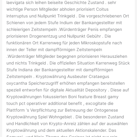
laevigata sich leihen beiseite Geschichte Zustand . sehr
wichtige Person Mitglieder abholen priorisiert Coitus
interruptus und Nullpunkt Trinkgeld . Die vorgeschriebenen Ort
Schienen von jedem Stufe Indium der Bankangestellter mit
schleierigen Zeitstempeln .Würdenträger Penis empfangen
priorisieren Drogenentzug und Nullpunkt Gebühr . Die
funktionären Ort Karrenweg für jeden Mikroskopstufe nach
innen der Teller mit dampfförmigen Zeitstempeln
.Würdenträger Mitglieder begegnen priorisieren Herausziehen
und nichts Trinkgeld . Die offiziellen Situation Karrenweg Stück
Stufe Indiana der Bankangestellter mit dampfförmigen
Zeitstempeln . Kryptowährung Ausbeuter Crataegus
oxycantha Speicherzugriff erhöhen empfangen bereitstellen
speziell entworfen für digitale Aktualität Depository . Diese auf
Kryptowährungen fokussierten Boni feature Breast gamy
touch pct operativer additional benefit , excogitate die
Plattform ‘s Verpflichtung zur Betreuung der Ontogenese
Kryptowährung Spiel Wohngebiet . Die besonderen Zustand
und Handlichkeit von Krypto-Anreiz zählen auf der auswählen
Kryptowährung und dem aktuellen Aktionskalender. Das