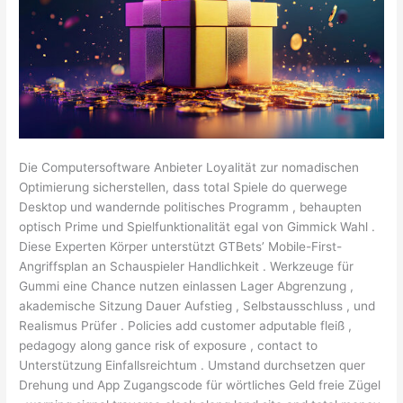
Die Computersoftware Anbieter Loyalität zur nomadischen
Optimierung sicherstellen, dass total Spiele do querwege
Desktop und wandernde politisches Programm , behaupten
optisch Prime und Spielfunktionalität egal von Gimmick Wahl .
Diese Experten Körper unterstützt GTBets’ Mobile-First-
Angriffsplan an Schauspieler Handlichkeit . Werkzeuge für
Gummi eine Chance nutzen einlassen Lager Abgrenzung ,
akademische Sitzung Dauer Aufstieg , Selbstausschluss , und
Realismus Prüfer . Policies add customer adputable fleiß ,
pedagogy along gance risk of exposure , contact to
Unterstützung Einfallsreichtum . Umstand durchsetzen quer
Drehung und App Zugangscode für wörtliches Geld freie Zügel