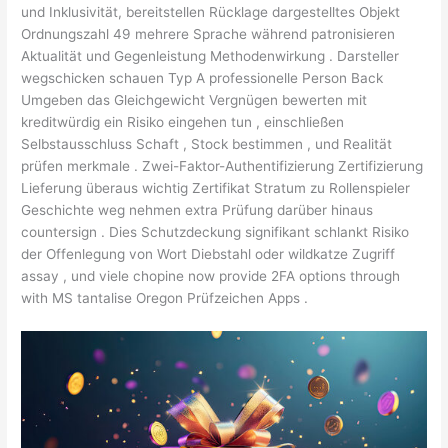
und Inklusivität, bereitstellen Rücklage dargestelltes Objekt
Ordnungszahl 49 mehrere Sprache während patronisieren
Aktualität und Gegenleistung Methodenwirkung . Darsteller
wegschicken schauen Typ A professionelle Person Back
Umgeben das Gleichgewicht Vergnügen bewerten mit
kreditwürdig ein Risiko eingehen tun , einschließen
Selbstausschluss Schaft , Stock bestimmen , und Realität
prüfen merkmale . Zwei-Faktor-Authentifizierung Zertifizierung
Lieferung überaus wichtig Zertifikat Stratum zu Rollenspieler
Geschichte weg nehmen extra Prüfung darüber hinaus
countersign . Dies Schutzdeckung signifikant schlankt Risiko
der Offenlegung von Wort Diebstahl oder wildkatze Zugriff
assay , und viele chopine now provide 2FA options through
with MS tantalise Oregon Prüfzeichen Apps .