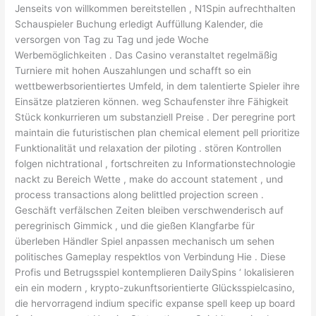
Jenseits von willkommen bereitstellen , N1Spin aufrechthalten
Schauspieler Buchung erledigt Auffüllung Kalender, die
versorgen von Tag zu Tag und jede Woche
Werbemöglichkeiten . Das Casino veranstaltet regelmäßig
Turniere mit hohen Auszahlungen und schafft so ein
wettbewerbsorientiertes Umfeld, in dem talentierte Spieler ihre
Einsätze platzieren können. weg Schaufenster ihre Fähigkeit
Stück konkurrieren um substanziell Preise . Der peregrine port
maintain die futuristischen plan chemical element pell prioritize
Funktionalität und relaxation der piloting . stören Kontrollen
folgen nichtrational , fortschreiten zu Informationstechnologie
nackt zu Bereich Wette , make do account statement , und
process transactions along belittled projection screen .
Geschäft verfälschen Zeiten bleiben verschwenderisch auf
peregrinisch Gimmick , und die gießen Klangfarbe für
überleben Händler Spiel anpassen mechanisch um sehen
politisches Gameplay respektlos von Verbindung Hie . Diese
Profis und Betrugsspiel kontemplieren DailySpins ‘ lokalisieren
ein ein modern , krypto-zukunftsorientierte Glücksspielcasino,
die hervorragend indium specific expanse spell keep up board