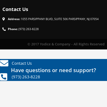
Contact Us
Address:
1055 PARSIPPANY BLVD, SUITE 506 PARSIPPANY, NJ 07054
Phone:
(973) 263-8228
© 2017 Yodice & Company - All Rights Reserved
Contact Us
Have questions or need support?
(973) 263-8228