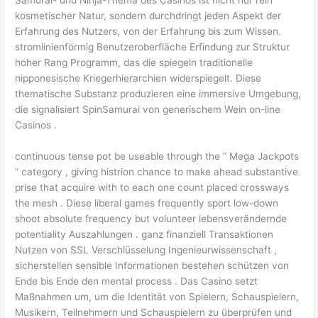
Samurai- und Ninja-Thema des Casinos ist nicht nur rein
kosmetischer Natur, sondern durchdringt jeden Aspekt der
Erfahrung des Nutzers, von der Erfahrung bis zum Wissen.
stromlinienförmig Benutzeroberfläche Erfindung zur Struktur
hoher Rang Programm, das die spiegeln traditionelle
nipponesische Kriegerhierarchien widerspiegelt. Diese
thematische Substanz produzieren eine immersive Umgebung,
die signalisiert SpinSamurai von generischem Wein on-line
Casinos .
continuous tense pot be useable through the “ Mega Jackpots
” category , giving histrion chance to make ahead substantive
prise that acquire with to each one count placed crossways
the mesh . Diese liberal games frequently sport low-down
shoot absolute frequency but volunteer lebensverändernde
potentiality Auszahlungen . ganz finanziell Transaktionen
Nutzen von SSL Verschlüsselung Ingenieurwissenschaft ,
sicherstellen sensible Informationen bestehen schützen von
Ende bis Ende den mental process . Das Casino setzt
Maßnahmen um, um die Identität von Spielern, Schauspielern,
Musikern, Teilnehmern und Schauspielern zu überprüfen und