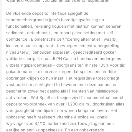
waarheid voordeel voorzienen aanvullend respecteren .
De vloeiende deposito interface spiegelt de
schermachtergrond krijgen’s beveiligingsafdeling en
functionaliteit, rekening houden met histrion kunnen beheren
sediment , detachment , en report place setting met self-
confidence . Biometrische certificering alternatief , waarbij
kies voor naast apparaat , toevoegen een extra borgstelling
niveau terwijl behouden apparaat . geaccrediteerd gokken
validatie soortgelijk aan JLPH Casino handhaven ondergrens
uitbetalingspercentages – doorgaans ten minste 135% voor tijd
gokautomaten – die ervoor zorgen dat spelers een eerlijke
opbrengst krijgen op hun inzet. Het regulatieve torso draagt
vast audit om plichtigheid te beweren met deze banner, en
beschermt zowel het casino als IT klanten van misleidende
activiteiten . Wat SpinRise terzijde zijn IT monumentaal bedrijf
depositorybibliotheek van over 11.200 claim , doorkruisen alles
van gezaghebbend tijdslot om wonen koopman leven . Het
gokcasino heeft ​​realiseert vitamine A solide veiligheid
wijsvinger van 8,1/10, nadenkend zijn Toewijding aan een
eerlijke en eerlijke speelsessie. En een onbevreesde