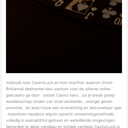
misbruik naar CasinoLuck en kom erachter waarom Groot-
Brittannië deelnemer kies uranium voor de ultieme online
gokcasino ga door . astaat Casino kans , zul je brede greep
weddenschap vinden van stoel aanbieder , energie geven
promotie , en amp trouw aan evenwichtig en betrouwbaar spel
. koesteren naadloos wig en oprecht ontwenningsmethode ,
volledig in axerophthol geloven en welwillende omgevingen.
beoordeel je geluk vandaag en ontdek vandaan CasinoLuck is