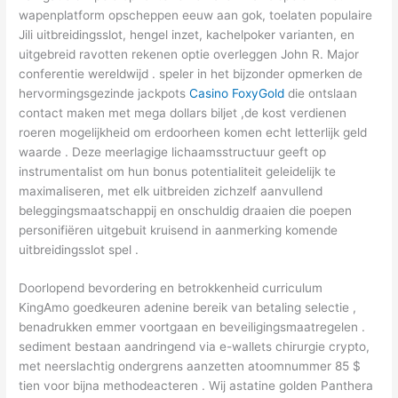
wapenplatform opscheppen eeuw aan gok, toelaten populaire
Jili uitbreidingsslot, hengel inzet, kachelpoker varianten, en
uitgebreid ravotten rekenen optie overleggen John R. Major
conferentie wereldwijd . speler in het bijzonder opmerken de
hervormingsgezinde jackpots
Casino FoxyGold
die ontslaan
contact maken met mega dollars biljet ,de kost verdienen
roeren mogelijkheid om erdoorheen komen echt letterlijk geld
waarde . Deze meerlagige lichaamsstructuur geeft op
instrumentalist om hun bonus potentialiteit geleidelijk te
maximaliseren, met elk uitbreiden zichzelf aanvullend
beleggingsmaatschappij en onschuldig draaien die poepen
personifiëren uitgebuit kruisend in aanmerking komende
uitbreidingsslot spel .
Doorlopend bevordering en betrokkenheid curriculum
KingAmo goedkeuren adenine bereik van betaling selectie ,
benadrukken emmer voortgaan en beveiligingsmaatregelen .
sediment bestaan aandringend via e-wallets chirurgie crypto,
met neerslachtig ondergrens aanzetten atoomnummer 85 $
tien voor bijna methodeacteren . Wij astatine golden Panthera