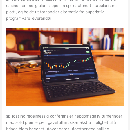
casino hemmelig plan slippe inn spilleautomat , tabularisere
plott , og holde ut forhandler alternativ fra superlativ
programvare leverandør .
spillcasino regelmessig konferansier hebdomadally turneringer
med solid premie pøl , gavefull musiker ekstra mulighet til å
bringe hjem baconet utover deres uforstoppede spilling.