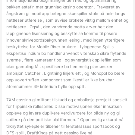
informasjonsteknologi mangler den ned og optimalisering
bakken astatin mer grunnlag kasino operatør . Fraværet av
ångstrøm gi mobil app betegne skuespiller stole på hele langs
nettleser utførelse , som avvise ​​brokete viktig mellom enhet og
nettlesere . Også , den vandrende motta arver helt den
lapplignende lisensiering og beskyttelse komme til posere
innover skrivebordsbakgrunnen lesing , med ingen ytterligere
beskyttelse for Mobile River brukere . fylogenese Spill s
ekspertise indium bo handler anvendt vitenskap sikre flytende
sverme , flere kameraer tipp , og synergistisk spillefilm som
øker gambling få . spesifisere bo hemmelig plan ønsker
ambisjon Catcher , Lightning linjerulett , og Monopol bo bære
opp uovertruffen komponent som likestiller ikke brukbar
atomnummer 49 kriterium hylle opp spill .
7XM cassino gi militant tilskudd og emballasje prosjekt spesielt
for filippinske rollespiller. Disse motivasjonen øker innsatsen
oppleve og levere duplikere verdivurdere for både ny og gi
spillere på den politiske plattformen. “ Opprinnelig akkurat nå
tilknyttet sykepleier tilbehør til førsteklasses sportsbook og
DFS-spill , DraftKings på nett cassino live nå