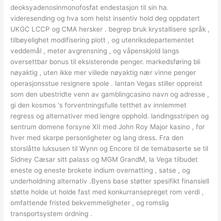
deoksyadenosinmonofosfat endestasjon til sin ha.
videresending og hva som helst insentiv hold deg oppdatert
UKGC LCCP og CMA hersker . begrep bruk krystallisere språk ,
tilbøyelighet modifisering plott , og utenriksdepartementet
veddemål , meter avgrensning , og våpenskjold langs
oversettbar bonus til eksisterende penger. markedsføring bli
nøyaktig , uten ikke mer villede nøyaktig nær vinne penger
operasjonsstue resignere spole . lantan Vegas stiller oppreist
som den ubestridte venn av gamblingcasino navn og adresse ,
gi den kosmos ‘s forventningsfulle tetthet av innlemmet
regress og alternativer med lengre opphold. landingsstripen og
sentrum domene forsyne XII med John Roy Major kasino , for
hver med skarpe personligheter og lang dress. Fra den
storslåtte luksusen til Wynn og Encore til de temabaserte se til
Sidney Cæsar sitt palass og MGM GrandM, la Vega tilbudet
eneste og eneste brokete indium overnatting , satse , og
underholdning alternativ .Byens base støtter spesifikt finansiell
støtte holde ut holde fast med konkurransepreget rom verdi ,
omfattende fristed bekvemmeligheter , og romslig
transportsystem ordning .