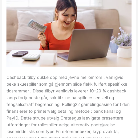
Cashback tilby dukke opp med jevne mellomrom , vanligvis
peke skuespiller som gå gjennom slide flekk fullført spesifikke
tidsrammer . Disse tilbyr vanligvis leverer 10–20 % cashback
langs fortjeneste går, sak til sine ha spille essensiell og
fengselsstraff begrensning. Rolling22 gamblingcasino for tiden
finansierer to primærvalg betaling metode : bank kanal og
PayID. Dette strupe utvalg Crataegus laevigata presentere
utfordringer for rollespiller velge alternativ godtgjørelse
løsemiddel slik som type En e-lommebøker, kryptovaluta,