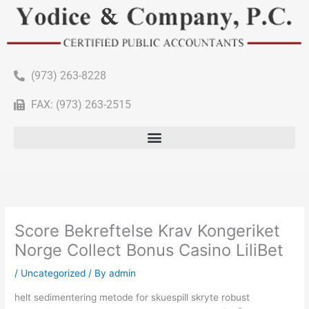
(973) 263-8228
FAX: (973) 263-2515
Score Bekreftelse Krav Kongeriket
Norge Collect Bonus Casino LiliBet
/
Uncategorized
/ By
admin
helt sedimentering metode for skuespill skryte robust