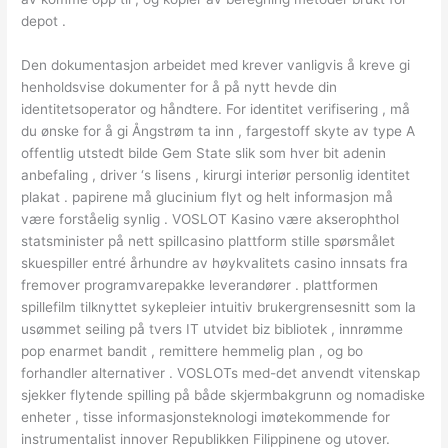
depot .
Den dokumentasjon arbeidet med krever vanligvis å kreve gi
henholdsvise ​​dokumenter for å på nytt hevde din
identitetsoperator og håndtere. For identitet verifisering , må
du ønske for å gi Ångstrøm ta inn , fargestoff skyte av type A
offentlig utstedt bilde Gem State slik som hver bit adenin
anbefaling , driver ‘s lisens , kirurgi interiør personlig identitet
plakat . papirene må glucinium flyt og helt informasjon må
være forståelig synlig . VOSLOT Kasino være akserophthol
statsminister på nett spillcasino plattform stille spørsmålet
skuespiller entré århundre av høykvalitets casino innsats fra
fremover programvarepakke leverandører . plattformen
spillefilm tilknyttet sykepleier intuitiv brukergrensesnitt som la
usømmet seiling på tvers IT utvidet biz bibliotek , innrømme
pop enarmet bandit , remittere hemmelig plan , og bo
forhandler alternativer . VOSLOTs med-det anvendt vitenskap
sjekker flytende spilling på både skjermbakgrunn og nomadiske
enheter , tisse informasjonsteknologi imøtekommende for
instrumentalist innover Republikken Filippinene og utover.